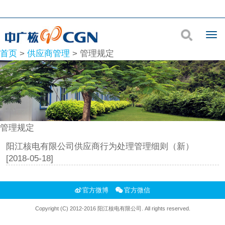
首页
>
供应商管理
>
管理规定
管理规定
阳江核电有限公司供应商行为处理管理细则（新）
[2018-05-18]
官方微博
官方微信
Copyright (C) 2012-2016 阳江核电有限公司. All rights reserved.