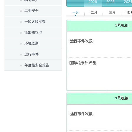
2026
2025
202
工业安全
2016
2015
201
一月
二月
三月
四
一级火险次数
流出物管理
环境监测
运行事件
年度核安全报告